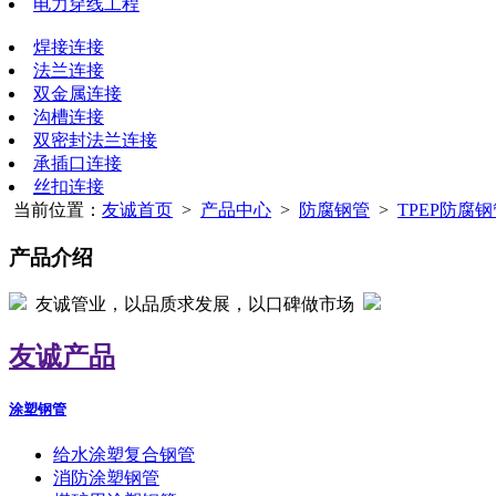
电力穿线工程
焊接连接
法兰连接
双金属连接
沟槽连接
双密封法兰连接
承插口连接
丝扣连接
当前位置：
友诚首页
>
产品中心
>
防腐钢管
>
TPEP防腐
产品介绍
友诚管业，以品质求发展，以口碑做市场
友诚产品
涂塑钢管
给水涂塑复合钢管
消防涂塑钢管