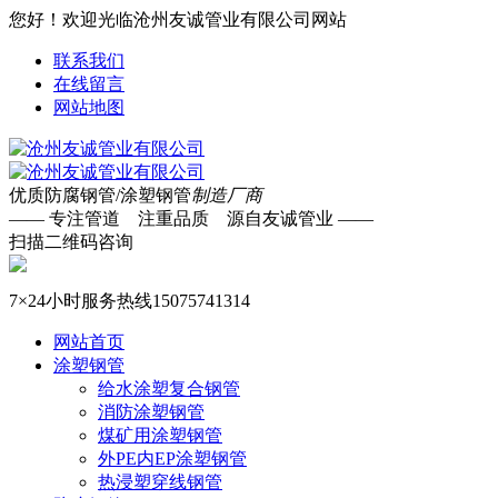
您好！欢迎光临沧州友诚管业有限公司网站
联系我们
在线留言
网站地图
优质防腐钢管/涂塑钢管
制造厂商
—— 专注管道 注重品质 源自友诚管业 ——
扫描二维码咨询
7×24小时服务热线
15075741314
网站首页
涂塑钢管
给水涂塑复合钢管
消防涂塑钢管
煤矿用涂塑钢管
外PE内EP涂塑钢管
热浸塑穿线钢管