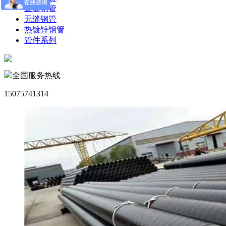
直缝钢管
无缝钢管
热镀锌钢管
管件系列
全国服务热线
15075741314