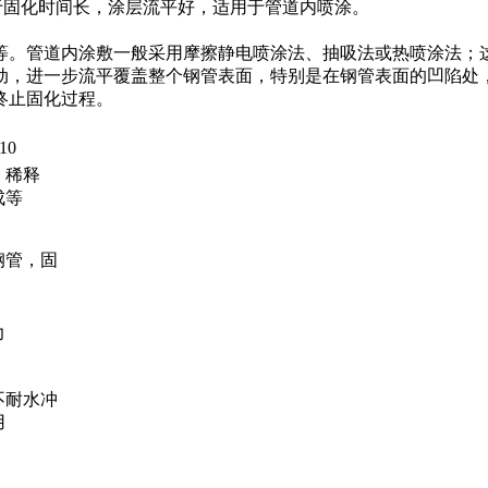
，由于固化时间长，涂层流平好，适用于管道内喷涂。
等。管道内涂敷一般采用摩擦静电喷涂法、抽吸法或热喷涂法；
动，进一步流平覆盖整个钢管表面，特别是在钢管表面的凹陷处
终止固化过程。
10
，稀释
成等
钢管，固
力
不耐水冲
用