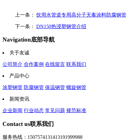
上一条：
饮用水管道专用高分子无毒涂料防腐钢管
下一条：
DN150热浸塑钢管介绍
Navigation
底部导航
关于友诚
公司简介
合作案例
在线留言
联系我们
产品中心
涂塑钢管
防腐钢管
保温钢管
螺旋钢管
新闻资讯
企业新闻
行业动态
常见问题
规范标准
Contact us
联系我们
服务热线：15075741314
13191999988