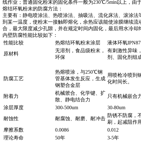
线作业；普通固化粉末的固化条件一般为230℃/5min以上
熔结环氧粉末的防腐方法：
主要有：静电喷涂法、热喷涂法、抽吸法、流化床法、滚涂法
到某一温度，使粉末一接触即熔化，余热应该能使涂膜继续流
合，最大限度减少孔隙，并在规定时间内固化，最后用水冷却
内壁防腐性能比较如下：
性能比较
热熔结环氧粉末涂层
液体环氧IPN87
无溶剂，食品级粉末，
有刺激性异味
原材料
环保
剂、固化剂组
热熔喷涂，与250℃钢
用喷枪冷喷到
防腐工艺
管基体发生反应，生成
化时间长。
钢塑合金层
机械篏合、化学键、扩
附着力
只有机械嵌合
散、静电结合力
涂层厚度
300-500um
30-80um
防锈不防腐，
耐蚀性
耐腐蚀、耐磨、耐冲击
刷，起减阻作
摩擦系数
0.0086
0.012
理论寿命
50年
3-5年