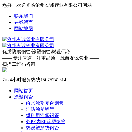
您好！欢迎光临沧州友诚管业有限公司网站
联系我们
在线留言
网站地图
优质防腐钢管/涂塑钢管
制造厂商
—— 专注管道 注重品质 源自友诚管业 ——
扫描二维码咨询
7×24小时服务热线
15075741314
网站首页
涂塑钢管
给水涂塑复合钢管
消防涂塑钢管
煤矿用涂塑钢管
外PE内EP涂塑钢管
热浸塑穿线钢管