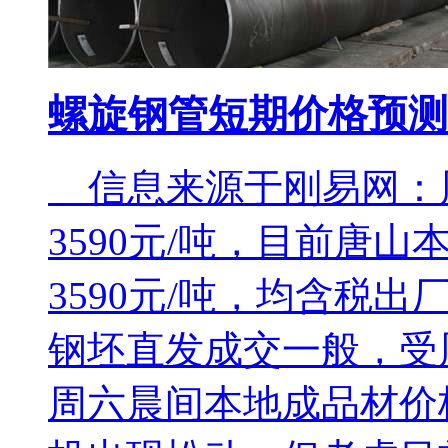
螺旋钢管短期价格预测
信息来源于刚易网：
3590元/吨，目前唐
3590元/吨，均含税出
钢坯直发成交一般，受
周六晨间本地成品材价