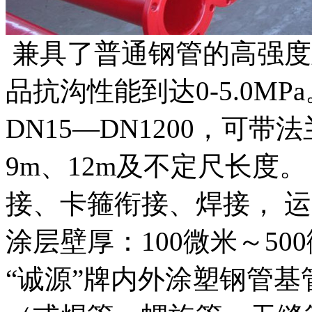
兼具了普通钢管的高强度
品抗沟性能到达0-5.0M
DN15—DN1200，可带
9m、12m及不定尺长度
接、卡箍衔接、焊接， 运
涂层壁厚：100微米～50
“诚源”牌内外涂塑钢管