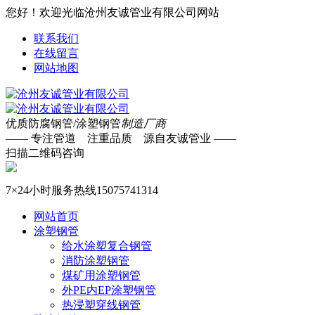
您好！欢迎光临沧州友诚管业有限公司网站
联系我们
在线留言
网站地图
优质防腐钢管/涂塑钢管
制造厂商
—— 专注管道 注重品质 源自友诚管业 ——
扫描二维码咨询
7×24小时服务热线
15075741314
网站首页
涂塑钢管
给水涂塑复合钢管
消防涂塑钢管
煤矿用涂塑钢管
外PE内EP涂塑钢管
热浸塑穿线钢管