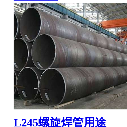
L245螺旋焊管用途